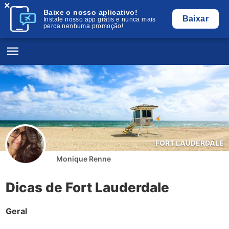
×
Baixe o nosso aplicativo!
Baixar
Instale nosso app grátis e nunca mais
perca nenhuma promoção!
FORT LAUDERDALE
Monique Renne
Dicas de Fort Lauderdale
Geral