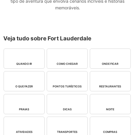
tipo de aventura que envolva cenários incríveis e histórias
memoráveis.
Veja tudo sobre Fort Lauderdale
QUANDO IR
COMO CHEGAR
ONDE FICAR
O QUE FAZER
PONTOS TURÍSTICOS
RESTAURANTES
PRAIAS
DICAS
NOITE
ATIVIDADES
TRANSPORTES
COMPRAS