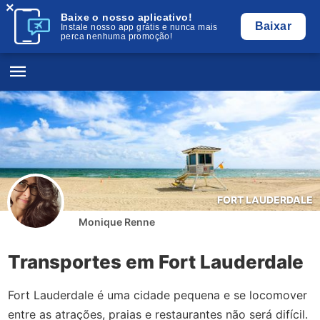
×
Baixe o nosso aplicativo!
Baixar
Instale nosso app grátis e nunca mais
perca nenhuma promoção!
FORT LAUDERDALE
Monique Renne
Transportes em Fort Lauderdale
Fort Lauderdale é uma cidade pequena e se locomover
entre as atrações, praias e restaurantes não será difícil.