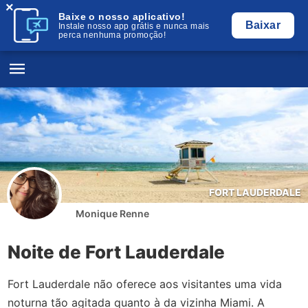
×
Baixe o nosso aplicativo!
Baixar
Instale nosso app grátis e nunca mais
perca nenhuma promoção!
FORT LAUDERDALE
Monique Renne
Noite de Fort Lauderdale
Fort Lauderdale não oferece aos visitantes uma vida
noturna tão agitada quanto à da vizinha Miami. A