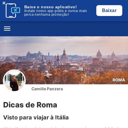
×
Baixe o nosso aplicativo!
Baixar
Instale nosso app grátis e nunca mais
perca nenhuma promoção!
ROMA
Camille Panzera
Dicas de Roma
Visto para viajar à Itália