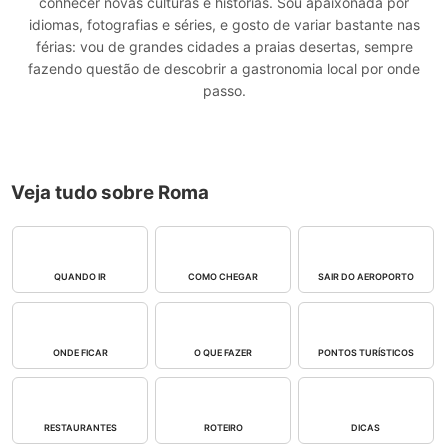
conhecer novas culturas e histórias. Sou apaixonada por
idiomas, fotografias e séries, e gosto de variar bastante nas
férias: vou de grandes cidades a praias desertas, sempre
fazendo questão de descobrir a gastronomia local por onde
passo.
Veja tudo sobre Roma
QUANDO IR
COMO CHEGAR
SAIR DO AEROPORTO
ONDE FICAR
O QUE FAZER
PONTOS TURÍSTICOS
RESTAURANTES
ROTEIRO
DICAS