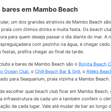
e bares em Mambo Beach
ular, um dos grandes atrativos de Mambo Beach sã
 praia com ótimos drinks e muita festa. Os
beach clu
tura para quem deseja passar o dia diante do mar. A n
espreguiçadeira com pezinho na água, é chegar cedo.
festas, prefira chegar ao final da tarde.
clubs
e bares de Mambo Beach são o
Bonita Beach C
o Ocean Club
, o
Chill Beach Bar & Grill
, o
Riléks Beac
oltado para Seaquarium, praia vizinha a Mambo Beach.
 de escolher qual
beach club
ficar em Mambo Beach, é
a infraestrutura de cada um e também conferir o cli
ção de cada lugar. Vale até mudar de bar ao longo d