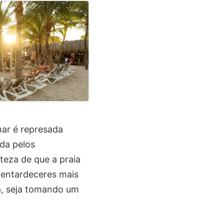
mar é represada
ada pelos
teza de que a praia
 entardeceres mais
lá, seja tomando um