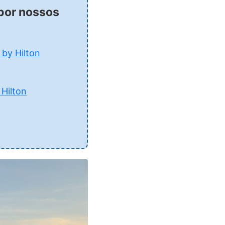
 por nossos
 by Hilton
Hilton