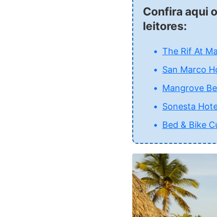
Confira aqui 
leitores:
The Rif At M
San Marco Ho
Mangrove Bea
Sonesta Hote
Bed & Bike C