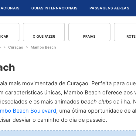
NACIONAIS
GUIAS INTERNACIONAIS
PASSAGENS AÉREAS
FICAR
O QUE FAZER
PRAIAS
ROTE
o
Curaçao
Mambo Beach
ach
ia mais movimentada de Curaçao. Perfeita para que
m características únicas, Mambo Beach oferece aos v
 descolados e os mais animados
beach clubs
da ilha. 
mbo Beach Boulevard
, uma ótima oportunidade de a
isar desviar o caminho do dia de passeio.