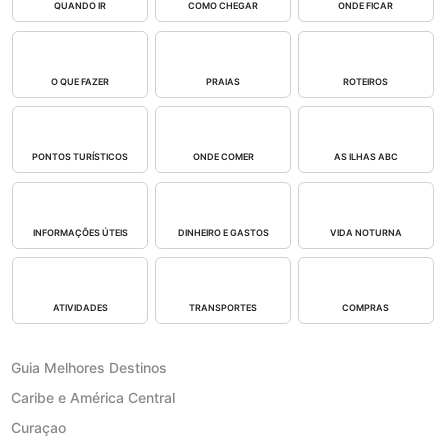
QUANDO IR
COMO CHEGAR
ONDE FICAR
O QUE FAZER
PRAIAS
ROTEIROS
PONTOS TURÍSTICOS
ONDE COMER
AS ILHAS ABC
INFORMAÇÕES ÚTEIS
DINHEIRO E GASTOS
VIDA NOTURNA
ATIVIDADES
TRANSPORTES
COMPRAS
Guia Melhores Destinos
Caribe e América Central
Curaçao