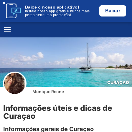
×
Baixe o nosso aplicativo!
Baixar
Instale nosso app grátis e nunca mais
perca nenhuma promoção!
CURAÇAO
Monique Renne
Informações úteis e dicas de
Curaçao
Informações gerais de Curaçao