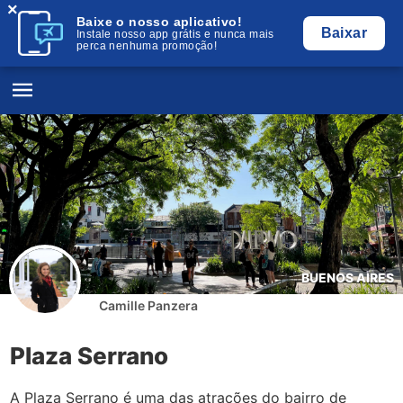
×
Baixe o nosso aplicativo!
Baixar
Instale nosso app grátis e nunca mais
perca nenhuma promoção!
BUENOS AIRES
Camille Panzera
Plaza Serrano
A Plaza Serrano é uma das atrações do bairro de