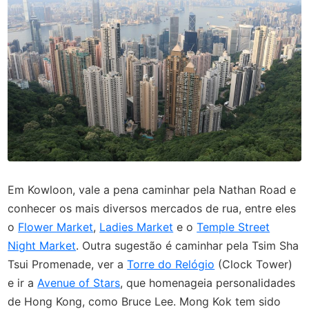
Em Kowloon, vale a pena caminhar pela Nathan Road e
conhecer os mais diversos mercados de rua, entre eles
o
Flower Market
,
Ladies Market
e o
Temple Street
Night Market
. Outra sugestão é caminhar pela Tsim Sha
Tsui Promenade, ver a
Torre do Relógio
(Clock Tower)
e ir a
Avenue of Stars
, que homenageia personalidades
de Hong Kong, como Bruce Lee. Mong Kok tem sido