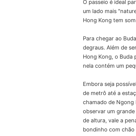
O passeio é ideal pa
um lado mais "natur
Hong Kong tem somen
Para chegar ao Buda,
degraus. Além de ser
Hong Kong, o Buda po
nela contém um peq
Embora seja possível 
de metrô até a esta
chamado de Ngong Pin
observar um grande 
de altura, vale a pe
bondinho com chão d