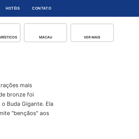
HOTÉIS
CONTATO
RÍSTICOS
MACAU
VER MAIS
trações mais
de bronze foi
 o Buda Gigante. Ela
smite "bençãos" aos