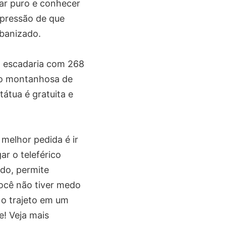
 ar puro e conhecer
mpressão de que
rbanizado.
ma escadaria com 268
ião montanhosa de
tátua é gratuita e
 melhor pedida é ir
r o teleférico
ndo, permite
ocê não tiver medo
 o trajeto em um
! Veja mais