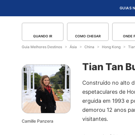
GUIAS 
QUANDO IR
COMO CHEGAR
ONDE 
Guia Melhores Destinos
Ásia
China
Hong Kong
Tia
Tian Tan B
Construído no alto 
espetaculares de Hon
erguida em 1993 e po
demorou 12 anos para
visitantes.
Camille Panzera