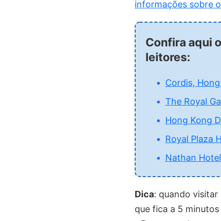
informações sobre o 
Confira aqui 
leitores:
Cordis, Hong
The Royal Ga
Hong Kong Di
Royal Plaza H
Nathan Hotel
Dica
: quando visita
que fica a 5 minuto