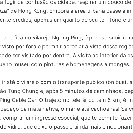
ra fugir da confusão da cidade, respirar um pouco de
eza" de Hong Kong. Embora a área urbana passe a i
te prédios, apenas um quarto de seu território é u
 que fica no vilarejo Ngong Ping, é preciso subir u
 visto por fora e permitir apreciar a vista dessa reg
de ser visitado por dentro. A visita ao interior da es
ueno museu com pinturas e homenagens a monges.
ir até o vilarejo com o transporte público (ônibus), a
ção Tung Chung e, após 5 minutos de caminhada, pega
g Cable Car. O trajeto no teleférico tem 6 km, é li
pedaço da mata nativa, o mar e até cachoeiras! Se v
na comprar um ingresso especial, que te permite fazer
e vidro, que deixa o passeio ainda mais emocionante