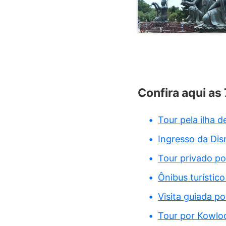
Confira aqui as
Tour pela ilha d
Ingresso da Di
Tour privado p
Ônibus turístic
Visita guiada p
Tour por Kowlo