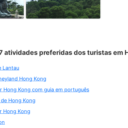
 7 atividades preferidas dos turistas em
e Lantau
sneyland Hong Kong
or Hong Kong com guia em português
o de Hong Kong
or Hong Kong
on