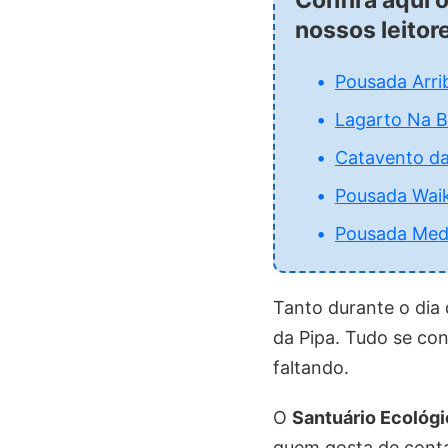
nossos leitor
Pousada Arri
Lagarto Na B
Catavento da
Pousada Waik
Pousada Med
Tanto durante o dia 
da Pipa. Tudo se conc
faltando.
O
Santuário Ecológ
quem gosta de conta