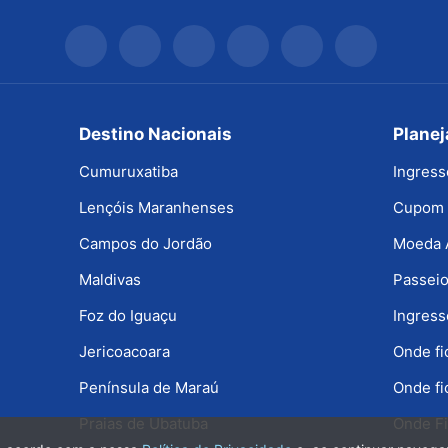
Destino Nacionais
Plane
Cumuruxatiba
Ingress
Lençóis Maranhenses
Cupom 
Campos do Jordão
Moeda 
Maldivas
Passeio
Foz do Iguaçu
Ingress
Jericoacoara
Onde f
Península de Maraú
Onde fi
Praias de Ubatuba
Onde Fi