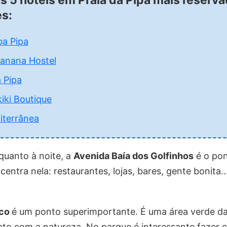
es:
ba Pipa
anana Hostel
 Pipa
iki Boutique
iterrânea
quanto à noite, a
Avenida Baía dos Golfinhos
é o pon
entra nela: restaurantes, lojas, bares, gente bonita...
ico
é um ponto superimportante. É uma área verde da
to com a natureza. No parque é interessante fazer 