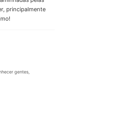
er, principalmente
imo!
nhecer gentes,