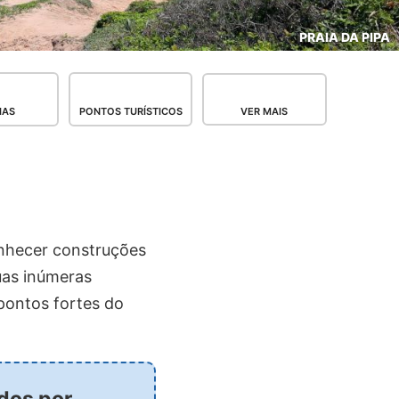
PRAIA DA PIPA
IAS
PONTOS TURÍSTICOS
VER MAIS
onhecer construções
suas inúmeras
pontos fortes do
ados por