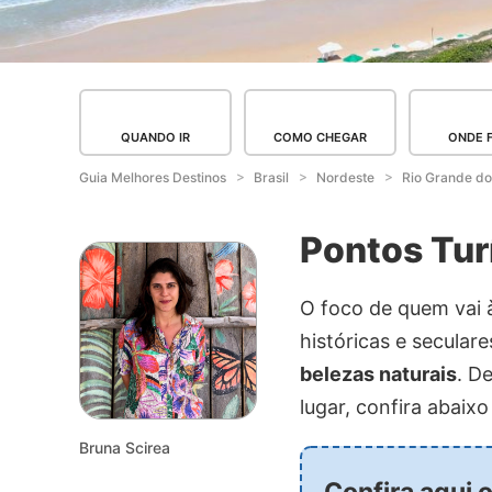
QUANDO IR
COMO CHEGAR
ONDE 
Guia Melhores Destinos
Brasil
Nordeste
Rio Grande do
Pontos Tur
O foco de quem vai à
históricas e secular
belezas naturais
. D
lugar, confira abaix
Bruna Scirea
Confira aqui 