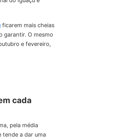
nal do Iguaçu e
u
ficarem mais cheias
o garantir. O mesmo
outubro e fevereiro,
 em cada
ma, pela média
te tende a dar uma