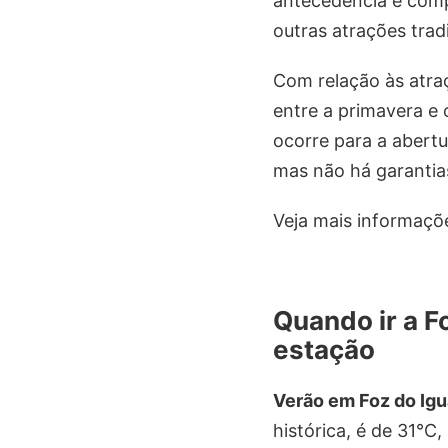
antecedência e comp
outras atrações trad
Com relação às atra
entre a primavera e
ocorre para a abert
mas não há garantia
Veja mais informaçõ
Quando ir a F
estação
Verão em Foz do Ig
histórica, é de 31°C