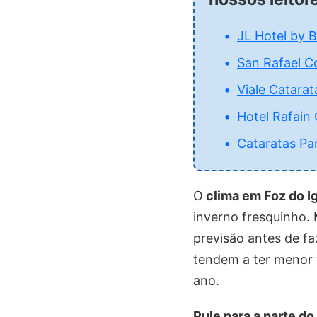
JL Hotel by 
San Rafael C
Viale Catarat
Hotel Rafain
Cataratas Pa
O
clima em Foz do I
inverno fresquinho. 
previsão antes de f
tendem a ter menor
ano.
Pule para a parte do