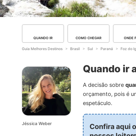
QUANDO IR
COMO CHEGAR
ONDE 
Guia Melhores Destinos
Brasil
Sul
Paraná
Foz do I
Quando ir 
A decisão sobre
qua
orçamento, pois é u
espetáculo.
Jéssica Weber
Confira aqui 
nossos leitor