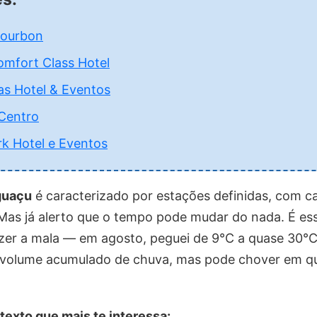
Bourbon
omfort Class Hotel
as Hotel & Eventos
 Centro
rk Hotel e Eventos
guaçu
é caracterizado por estações definidas, com c
Mas já alerto que o tempo pode mudar do nada. É esse
azer a mala — em agosto, peguei de 9°C a quase 30°C
 volume acumulado de chuva, mas pode chover em q
 texto que mais te interessa: