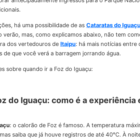
rar antecipadamente ingressos para o Parque Nacio
icionais.
ções, há uma possibilidade de as
Cataratas do Iguaç
 o verão, mas, como explicamos abaixo, não tem com
ura dos vertedouros de
Itaipu
: há mais notícias entre 
s de que você verá a barragem jorrando água.
es sobre quando ir a Foz do Iguaçu:
oz do Iguaçu: como é a experiência
uaçu
: o calorão de Foz é famoso. A temperatura máxi
, mas saiba que já houve registros de até 40°C. À noi