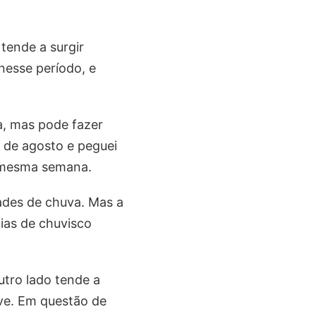
tende a surgir
nesse período, e
a, mas pode fazer
o de agosto e peguei
a mesma semana.
ades de chuva. Mas a
dias de chuvisco
utro lado tende a
ive. Em questão de