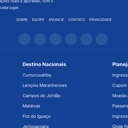
mações reais e apuradas, com o
cada lugar.
SOBRE
EQUIPE
ANUNCIE
CONTATO
PRIVACIDADE
Destino Nacionais
Plane
Cumuruxatiba
Ingress
Lençóis Maranhenses
Cupom 
Campos do Jordão
Moeda 
Maldivas
Passeio
Foz do Iguaçu
Ingress
Jericoacoara
Onde f