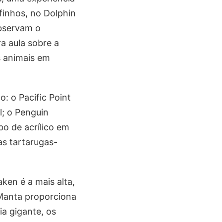
finhos, no Dolphin
observam o
a aula sobre a
s animais em
: o Pacific Point
l; o Penguin
o de acrílico em
as tartarugas-
ken é a mais alta,
 Manta proporciona
a gigante, os