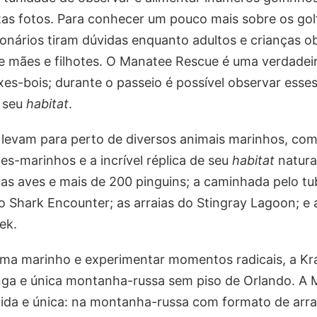
tas fotos. Para conhecer um pouco mais sobre os gol
ionários tiram dúvidas enquanto adultos e crianças 
e mães e filhotes. O Manatee Rescue é uma verdadeir
es-bois; durante o passeio é possível observar esse
r seu
habitat
.
levam para perto de diversos animais marinhos, como
es-marinhos e a incrível réplica de seu
habitat
natura
as aves e mais de 200 pinguins; a caminhada pelo tub
 Shark Encounter; as arraias do Stingray Lagoon; e 
rek.
ima marinho e experimentar momentos radicais, a Kra
onga e única montanha-russa sem piso de Orlando. A
ida e única: na montanha-russa com formato de arrai