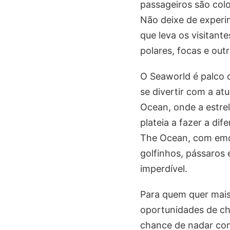
passageiros são col
Não deixe de experi
que leva os visitant
polares, focas e out
O Seaworld é palco d
se divertir com a at
Ocean, onde a estrel
plateia a fazer a di
The Ocean, com emoc
golfinhos, pássaros
imperdível.
Para quem quer mais
oportunidades de ch
chance de nadar com