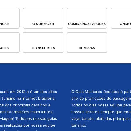
FICAR
O QUE FAZER
COMIDA NOS PARQUES
ONDE 
DADES
TRANSPORTES
COMPRAS
nçado em 2012 e é um dos sites
O Guia Melhores Destinos é par
turismo na internet brasileira.
site de promoções de passagens 
os dos principais destinos e
Todos os dias nossa equipe pesqu
com informações importantes,
nossos leitores sempre que enc
a viagem! Todos os nossos guias
viajar barato, além das principai
ns realizadas por nossa equipe
turismo.