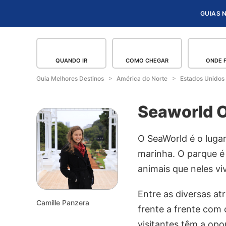
GUIAS 
QUANDO IR
COMO CHEGAR
ONDE 
Guia Melhores Destinos
América do Norte
Estados Unidos
Seaworld 
O SeaWorld é o luga
marinha. O parque é
animais que neles v
Entre as diversas a
Camille Panzera
frente a frente com 
visitantes têm a opo