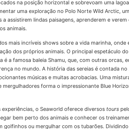
ocados na posição horizontal e sobrevoam uma lagoa 
mentar uma exploração no Polo Norte Wild Arctic, u
es a assistirem lindas paisagens, aprenderem e verem
ros animais.
os mais incríveis shows sobre a vida marinha, onde 
uação dos próprios animais. O principal espetáculo d
a é a famosa baleia Shamu, que, com outras orcas, ed
ferença no mundo. A história das sereias é contada no 
ionantes músicas e muitas acrobacias. Uma mistura 
 e mergulhadores forma o impressionante Blue Horizo
 experiências, o Seaworld oferece diversos
tours
pel
egar bem perto dos animais e conhecer os treiname
 golfinhos ou mergulhar com os tubarões. Dividind