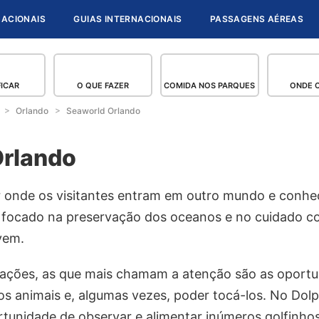
NACIONAIS
GUIAS INTERNACIONAIS
PASSAGENS AÉREAS
FICAR
O QUE FAZER
COMIDA NOS PARQUES
ONDE 
Orlando
Seaworld Orlando
Orlando
r onde os visitantes entram em outro mundo e conhe
 focado na preservação dos oceanos e no cuidado c
ivem.
trações, as que mais chamam a atenção são as oportu
os animais e, algumas vezes, poder tocá-los. No Dol
rtunidade de observar e alimentar inúmeros golfinho