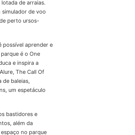
lotada de arraias.
m simulador de voo
 de perto ursos-
é possível aprender e
o parque é o One
uca e inspira a
Alure, The Call Of
de baleias,
ns, um espetáculo
os bastidores e
ntos, além da
o espaço no parque