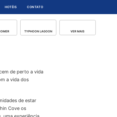
HOTÉIS
CONTATO
COMER
TYPHOON LAGOON
VER MAIS
cem de perto a vida
om a vida dos
nidades de estar
phin Cove os
s, uma experiência