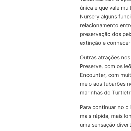
única e que vale mui
Nursery alguns func
relacionamento entr
preservação dos peix
extinção e conhece
Outras atrações nos 
Preserve, com os leõ
Encounter, com muit
meio aos tubarões no
marinhas do Turtlet
Para continuar no cl
mais rápida, mais l
uma sensação divert