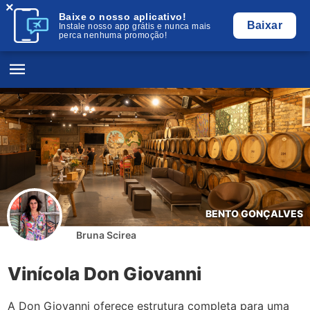
×
Baixe o nosso aplicativo!
Baixar
Instale nosso app grátis e nunca mais
perca nenhuma promoção!
BENTO GONÇALVES
Bruna Scirea
Vinícola Don Giovanni
A Don Giovanni oferece estrutura completa para uma