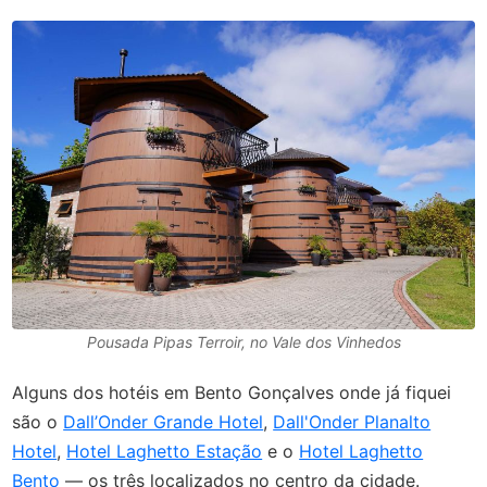
Pousada Pipas Terroir, no Vale dos Vinhedos
Alguns dos hotéis em Bento Gonçalves onde já fiquei
são o
Dall’Onder Grande Hotel
,
Dall'Onder Planalto
Hotel
,
Hotel Laghetto Estação
e o
Hotel Laghetto
Bento
— os três localizados no centro da cidade.