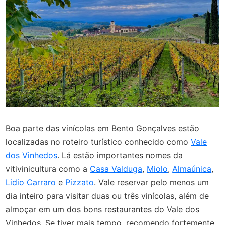
Boa parte das vinícolas em Bento Gonçalves estão
localizadas no roteiro turístico conhecido como
Vale
dos Vinhedos
. Lá estão importantes nomes da
vitivinicultura como a
Casa Valduga
,
Miolo
,
Almaúnica
,
Lidio Carraro
e
Pizzato
. Vale reservar pelo menos um
dia inteiro para visitar duas ou três vinícolas, além de
almoçar em um dos bons restaurantes do Vale dos
Vinhedos. Se tiver mais tempo, recomendo fortemente