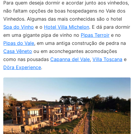
Para quem deseja dormir e acordar junto aos vinhedos,
não faltam opções de boas hospedagens no Vale dos
Vinhedos. Algumas das mais conhecidas são o hotel
Spa do Vinho
e o
Hotel Villa Michelon
. E dá para dormir
em uma gigante pipa de vinho no
Pipas Terroir
e no
Pipas do Vale
, em uma antiga construção de pedra na
Casa Vêneto
ou em aconchegantes acomodações
como nas pousadas
Capanna del Vale
,
Villa Toscana
e
Döra Experience
.