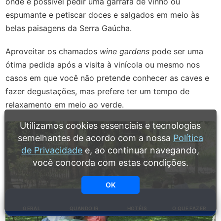
onde é possível pedir uma garrafa de vinho ou
espumante e petiscar doces e salgados em meio às
belas paisagens da Serra Gaúcha.
Aproveitar os chamados
wine gardens
pode ser uma
ótima pedida após a visita à vinícola ou mesmo nos
casos em que você não pretende conhecer as caves e
fazer degustações, mas prefere ter um tempo de
relaxamento em meio ao verde.
Utilizamos cookies essenciais e tecnologias
semelhantes de acordo com a nossa
Política
de Privacidade
e, ao continuar navegando,
você concorda com estas condições.
OK
GERAL
QUANDO IR
HOTÉIS
O QUE FAZER