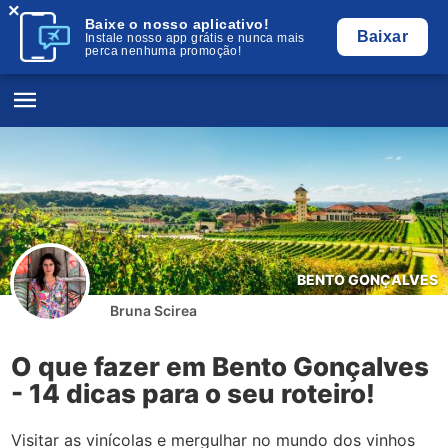
×
Baixe o nosso aplicativo!
Baixar
Instale nosso app grátis e nunca mais
perca nenhuma promoção!
BENTO GONÇALVES
Bruna Scirea
O que fazer em Bento Gonçalves
- 14 dicas para o seu roteiro!
Visitar as vinícolas e mergulhar no mundo dos vinhos