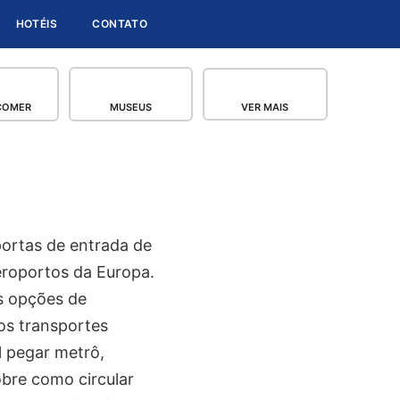
HOTÉIS
CONTATO
COMER
MUSEUS
VER MAIS
portas de entrada de
eroportos da Europa.
s opções de
 os transportes
l pegar metrô,
obre como circular