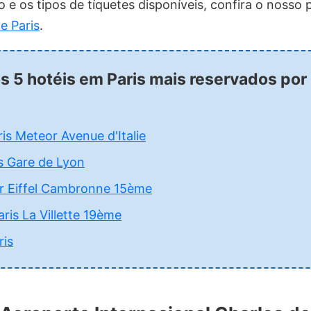
o e os tipos de tíquetes disponíveis, confira o nosso
e Paris
.
os 5 hotéis em Paris mais reservados po
aris Meteor Avenue d'Italie
is Gare de Lyon
our Eiffel Cambronne 15ème
aris La Villette 19ème
ris