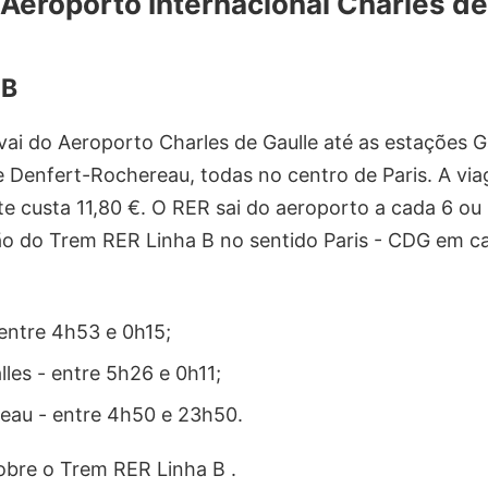
Aeroporto Internacional Charles d
 B
vai do Aeroporto Charles de Gaulle até as estações G
e Denfert-Rochereau, todas no centro de Paris. A vi
te custa 11,80 €. O RER sai do aeroporto a cada 6 ou
ão do
Trem RER Linha B
no sentido Paris - CDG em c
entre 4h53 e 0h15;
lles - entre 5h26 e 0h11;
eau - entre 4h50 e 23h50.
bre o Trem RER Linha B .