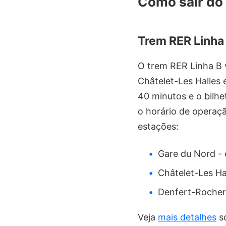
Como sair do 
Trem RER Linha
O trem RER Linha B 
Châtelet-Les Halles 
40 minutos e o bilhe
o horário de operaç
estações:
Gare du Nord - 
Châtelet-Les Ha
Denfert-Rocher
Veja
mais detalhes
so