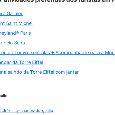
ra Garnier
nt Saint Michel
neyland® Paris
o pelo Sena
seu do Louvre sem filas + Acompanhante para a Mon
ndar da Torre Eiffel
ena saindo da Torre Eiffel com jantar
ulle
t.fr/roissy-charles-de-gaulle