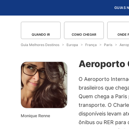
GUIAS 
QUANDO IR
COMO CHEGAR
ONDE 
Guia Melhores Destinos
Europa
França
Paris
Aerop
Aeroporto 
O Aeroporto Internac
brasileiros que che
Quem chega a Paris 
transporte. O Charle
disponíveis levam at
Monique Renne
ônibus ou RER para 