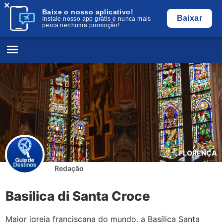
×
Baixe o nosso aplicativo!
Baixar
Instale nosso app grátis e nunca mais
perca nenhuma promoção!
FLORENÇA
Redação
Basilica di Santa Croce
Maior igreja franciscana do mundo, a Basílica Santa