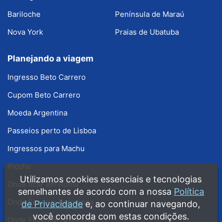
Bariloche
Península de Maraú
Nova York
Praias de Ubatuba
Planejando a viagem
Ingresso Beto Carrero
Cupom Beto Carrero
Moeda Argentina
Passeios perto de Lisboa
Ingressos para Machu
Picchu
Utilizamos cookies essenciais e tecnologias
Onde ficar em Roma
semelhantes de acordo com a nossa
Política
Onde ficar em Barcelona
de Privacidade
e, ao continuar navegando,
você concorda com estas condições.
Onde Ficar em Nova York