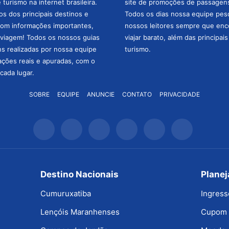
turismo na internet brasileira.
site de promoções de passagens 
os dos principais destinos e
Todos os dias nossa equipe pesqu
com informações importantes,
nossos leitores sempre que enc
a viagem! Todos os nossos guias
viajar barato, além das principai
ns realizadas por nossa equipe
turismo.
mações reais e apuradas, com o
cada lugar.
SOBRE
EQUIPE
ANUNCIE
CONTATO
PRIVACIDADE
Destino Nacionais
Plane
Cumuruxatiba
Ingress
Lençóis Maranhenses
Cupom 