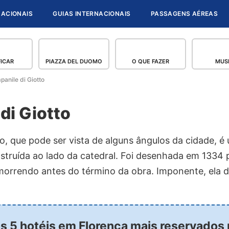
NACIONAIS
GUIAS INTERNACIONAIS
PASSAGENS AÉREAS
FICAR
PIAZZA DEL DUOMO
O QUE FAZER
MUS
anile di Giotto
di Giotto
o, que pode ser vista de alguns ângulos da cidade, é
nstruída ao lado da catedral. Foi desenhada em 1334
morrendo antes do término da obra. Imponente, ela 
os 5 hotéis em Florença mais reservados