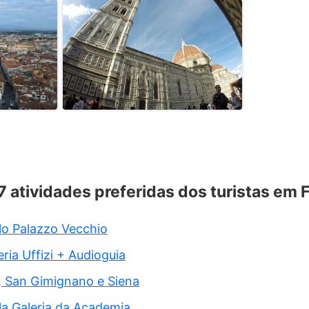
 7 atividades preferidas dos turistas em 
elo Palazzo Vecchio
ria Uffizi + Audioguia
, San Gimignano e Siena
ela Galeria da Academia