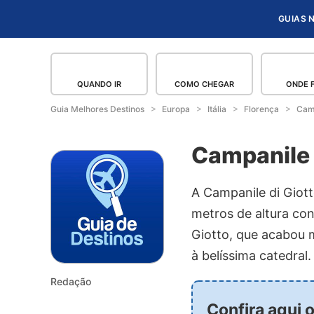
GUIAS 
QUANDO IR
COMO CHEGAR
ONDE 
Guia Melhores Destinos
Europa
Itália
Florença
Camp
Campanile 
A Campanile di Giott
metros de altura co
Giotto, que acabou 
à belíssima catedral.
Redação
Confira aqui 