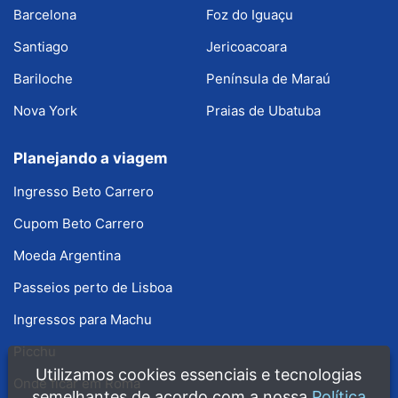
Barcelona
Foz do Iguaçu
Santiago
Jericoacoara
Bariloche
Península de Maraú
Nova York
Praias de Ubatuba
Planejando a viagem
Ingresso Beto Carrero
Cupom Beto Carrero
Moeda Argentina
Passeios perto de Lisboa
Ingressos para Machu
Picchu
Utilizamos cookies essenciais e tecnologias
Onde ficar em Roma
semelhantes de acordo com a nossa
Política