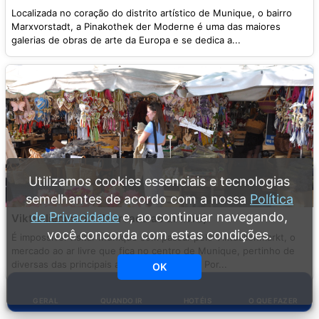
Localizada no coração do distrito artístico de Munique, o bairro
Marxvorstadt, a Pinakothek der Moderne é uma das maiores
galerias de obras de arte da Europa e se dedica a...
Utilizamos cookies essenciais e tecnologias
semelhantes de acordo com a nossa
Política
de Privacidade
e, ao continuar navegando,
Viktualienmarkt (Mercado ao ar livre)
você concorda com estas condições.
É impossível visitar Munique sem passar pelo Viktualienmarkt, o
mercado ao ar livre que fica no centro de Munique, pertinho de
diversas das principais atrações da cidade. Por...
OK
GERAL
QUANDO IR
HOTÉIS
O QUE FAZER