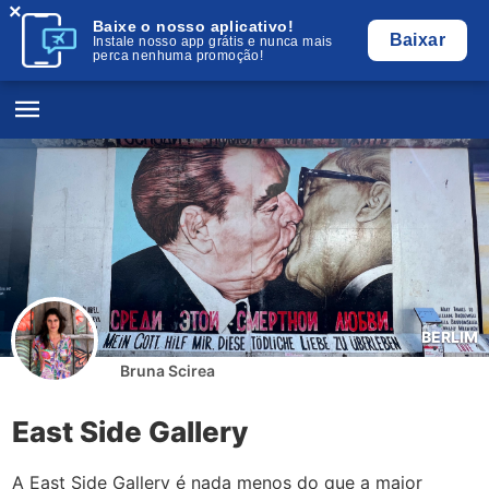
×
Baixe o nosso aplicativo!
Baixar
Instale nosso app grátis e nunca mais
perca nenhuma promoção!
BERLIM
Bruna Scirea
East Side Gallery
A East Side Gallery é nada menos do que a maior