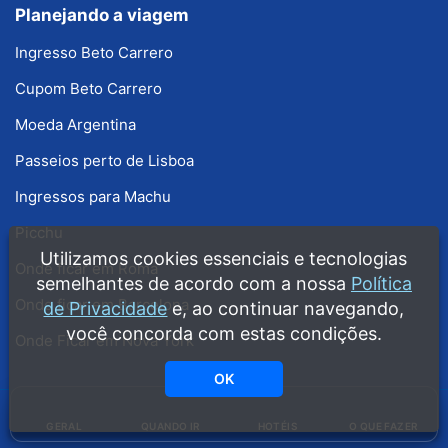
Planejando a viagem
Ingresso Beto Carrero
Cupom Beto Carrero
Moeda Argentina
Passeios perto de Lisboa
Ingressos para Machu
Picchu
Utilizamos cookies essenciais e tecnologias
Onde ficar em Roma
semelhantes de acordo com a nossa
Política
Onde ficar em Barcelona
de Privacidade
e, ao continuar navegando,
você concorda com estas condições.
Onde Ficar em Nova York
OK
Copyright © 2008 - 2026 · Guia Melhores Destinos · Guias grátis produzidos
GERAL
QUANDO IR
HOTÉIS
O QUE FAZER
pela equipe do Melhores Destinos ·
Política de Privacidade