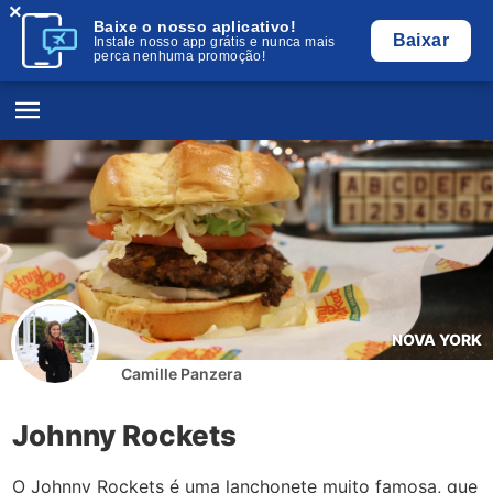
×
Baixe o nosso aplicativo!
Baixar
Instale nosso app grátis e nunca mais
perca nenhuma promoção!
NOVA YORK
Camille Panzera
Johnny Rockets
O Johnny Rockets é uma lanchonete muito famosa, que