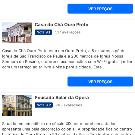
VER PREÇOS
Casa do Chá Ouro Preto
Nota
9.1
517
avaliações
Casa do Chá Ouro Preto está em Ouro Preto, a 5 minutos a pé de
Igreja de São Francisco de Paula e a 200 metros de Igreja Nossa
Senhora do Rosário, e oferece acomodações com Wi-Fi grátis, jardim
com um terraço ao ar livre e vista para a cidade. Este ...
VER PREÇOS
Pousada Solar da Ópera
Nota
9.2
763
avaliações
Situado em um edifício do século XIX, este hotel encantador
apresenta uma bela decoração colonial. A propriedade fica no centro
histórico de Ouro Preto, a 50 metros da Praça Tiradentes e do outro