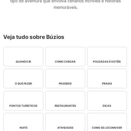
tipo de aventura que envolva cenários incríveis e histórias
memoráveis.
Veja tudo sobre Búzios
QUANDO IR
COMO CHEGAR
POUSADAS E HOTÉIS
O QUE FAZER
PASSEIOS
PRAIAS
PONTOS TURÍSTICOS
RESTAURANTES
DICAS
NOITE
ATIVIDADES
COMO SE LOCOMOVER