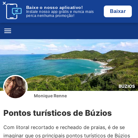
×
Baixe o nosso aplicativo!
Baixar
Instale nosso app grátis e nunca mais
perca nenhuma promoção!
BÚZIOS
Monique Renne
Pontos turísticos de Búzios
Com litoral recortado e recheado de praias, é de se
imaginar que os principais pontos turísticos de Búzios