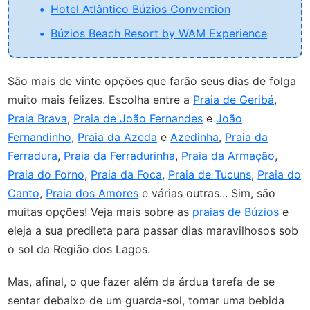
Hotel Atlântico Búzios Convention
Búzios Beach Resort by WAM Experience
São mais de vinte opções que farão seus dias de folga
muito mais felizes. Escolha entre a
Praia de Geribá
,
Praia Brava
,
Praia de João Fernandes
e
João
Fernandinho
,
Praia da Azeda
e
Azedinha
,
Praia da
Ferradura
,
Praia da Ferradurinha
,
Praia da Armação
,
Praia do Forno
,
Praia da Foca
,
Praia de Tucuns
,
Praia do
Canto
,
Praia dos Amores
e várias outras... Sim, são
muitas opções! Veja mais sobre as
praias de Búzios
e
eleja a sua predileta para passar dias maravilhosos sob
o sol da Região dos Lagos.
Mas, afinal, o que fazer além da árdua tarefa de se
sentar debaixo de um guarda-sol, tomar uma bebida