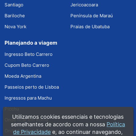
Santiago
Jericoacoara
Bariloche
Península de Maraú
Nova York
Praias de Ubatuba
Planejando a viagem
Ingresso Beto Carrero
Cupom Beto Carrero
Moeda Argentina
Passeios perto de Lisboa
Ingressos para Machu
Picchu
Utilizamos cookies essenciais e tecnologias
Onde ficar em Roma
semelhantes de acordo com a nossa
Política
Onde ficar em Barcelona
de Privacidade
e, ao continuar navegando,