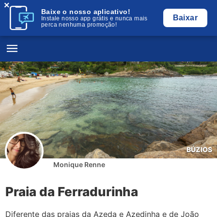
×
Baixe o nosso aplicativo!
Baixar
Instale nosso app grátis e nunca mais
perca nenhuma promoção!
BÚZIOS
Monique Renne
Praia da Ferradurinha
Diferente das praias da Azeda e Azedinha e de João