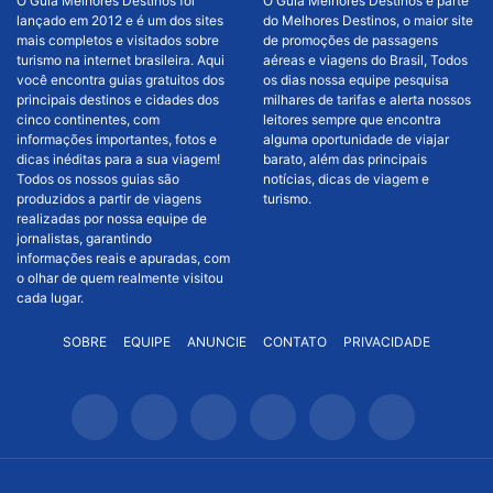
O Guia Melhores Destinos foi
O Guia Melhores Destinos é parte
lançado em 2012 e é um dos sites
do Melhores Destinos, o maior site
mais completos e visitados sobre
de promoções de passagens
turismo na internet brasileira. Aqui
aéreas e viagens do Brasil, Todos
você encontra guias gratuitos dos
os dias nossa equipe pesquisa
principais destinos e cidades dos
milhares de tarifas e alerta nossos
cinco continentes, com
leitores sempre que encontra
informações importantes, fotos e
alguma oportunidade de viajar
dicas inéditas para a sua viagem!
barato, além das principais
Todos os nossos guias são
notícias, dicas de viagem e
produzidos a partir de viagens
turismo.
realizadas por nossa equipe de
jornalistas, garantindo
informações reais e apuradas, com
o olhar de quem realmente visitou
cada lugar.
SOBRE
EQUIPE
ANUNCIE
CONTATO
PRIVACIDADE