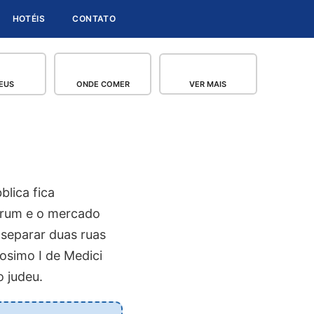
HOTÉIS
CONTATO
EUS
ONDE COMER
VER MAIS
lica fica
órum e o mercado
 separar duas ruas
osimo I de Medici
 judeu.