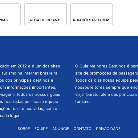
PRAS
ROTA DO CHIANTI
ATRAÇÕES PRÓXIMAS
nçado em 2012 e é um dos sites
O Guia Melhores Destinos é par
turismo na internet brasileira.
site de promoções de passagens 
os dos principais destinos e
Todos os dias nossa equipe pesqu
com informações importantes,
nossos leitores sempre que enc
a viagem! Todos os nossos guias
viajar barato, além das principai
ns realizadas por nossa equipe
turismo.
mações reais e apuradas, com o
cada lugar.
SOBRE
EQUIPE
ANUNCIE
CONTATO
PRIVACIDADE