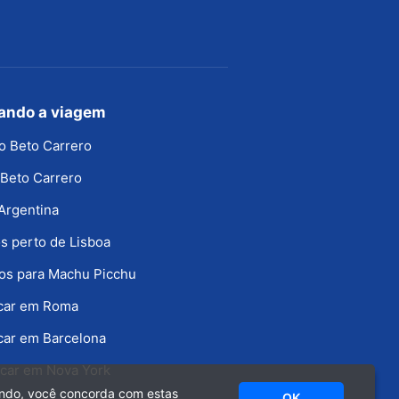
jando a viagem
o Beto Carrero
Beto Carrero
Argentina
s perto de Lisboa
os para Machu Picchu
icar em Roma
car em Barcelona
car em Nova York
ando, você concorda com estas
OK