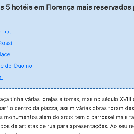
os 5 hotéis em Florença mais reservados
lomat
Rossi
lace
ze del Duomo
ni
aça tinha várias igrejas e torres, mas no século XVIII
par" o centro da piazza, assim várias obras foram des
s monumentos além do arco: tem o carrossel mais f
idos de artistas de rua para apresentações. Ao seu re