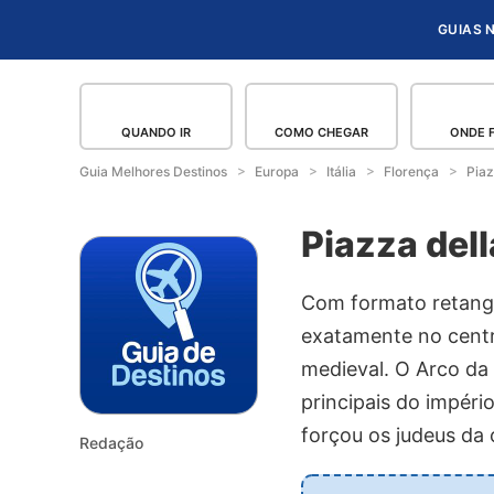
GUIAS 
QUANDO IR
COMO CHEGAR
ONDE 
Guia Melhores Destinos
Europa
Itália
Florença
Piaz
Piazza del
Com formato retangu
exatamente no centr
medieval. O Arco da 
principais do impéri
forçou os judeus da
Redação