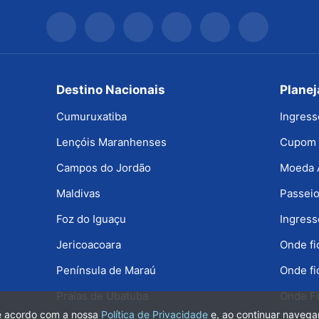
Destino Nacionais
Plane
Cumuruxatiba
Ingress
Lençóis Maranhenses
Cupom 
Campos do Jordão
Moeda 
Maldivas
Passeio
Foz do Iguaçu
Ingress
Jericoacoara
Onde f
Península de Maraú
Onde fi
Praias de Ubatuba
Onde Fi
de acordo com a nossa
Política de Privacidade
e, ao continuar naveg