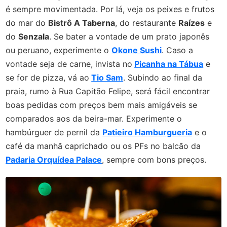
é sempre movimentada. Por lá, veja os peixes e frutos
do mar do
Bistrô A Taberna
, do restaurante
Raízes
e
do
Senzala
. Se bater a vontade de um prato japonês
ou peruano, experimente o
Okone Sushi
. Caso a
vontade seja de carne, invista no
Picanha na Tábua
e
se for de pizza, vá ao
Tio Sam
. Subindo ao final da
praia, rumo à Rua Capitão Felipe, será fácil encontrar
boas pedidas com preços bem mais amigáveis se
comparados aos da beira-mar. Experimente o
hambúrguer de pernil da
Patieiro Hamburgueria
e o
café da manhã caprichado ou os PFs no balcão da
Padaria Orquídea Palace
, sempre com bons preços.