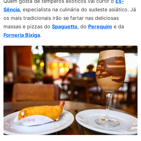
Quem gosta de temperos exóticos vai curtir o
Es-
Sência
, especialista na culinária do sudeste asiático. Já
os mais tradicionais irão se fartar nas deliciosas
massas e pizzas do
Spaguetto
, do
Perequim
e da
Forneria Bixiga
.