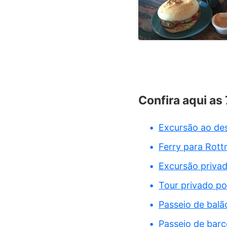
Confira aqui as
Excursão ao de
Ferry para Rott
Excursão privad
Tour privado p
Passeio de balã
Passeio de barc