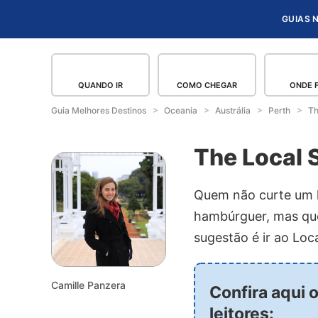
GUIAS 
QUANDO IR
COMO CHEGAR
ONDE 
Guia Melhores Destinos
Oceania
Austrália
Perth
Th
The Local 
Quem não curte um h
hambúrguer, mas que
sugestão é ir ao Loc
Camille Panzera
Confira aqui 
leitores: