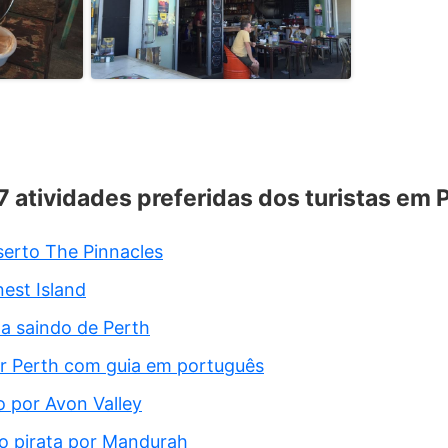
 7 atividades preferidas dos turistas em 
serto The Pinnacles
nest Island
a saindo de Perth
or Perth com guia em português
o por Avon Valley
o pirata por Mandurah