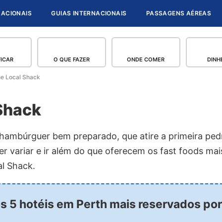
NACIONAIS
GUIAS INTERNACIONAIS
PASSAGENS AÉREAS
FICAR
O QUE FAZER
ONDE COMER
DINH
e Local Shack
Shack
ambúrguer bem preparado, que atire a primeira pedr
r variar e ir além do que oferecem os fast foods ma
al Shack.
os 5 hotéis em Perth mais reservados po