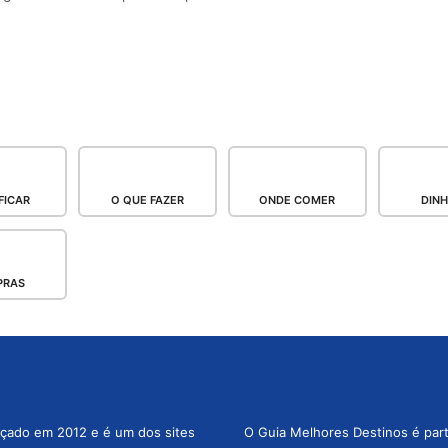
FICAR
O QUE FAZER
ONDE COMER
DINH
PRAS
nçado em 2012 e é um dos sites
O Guia Melhores Destinos é par