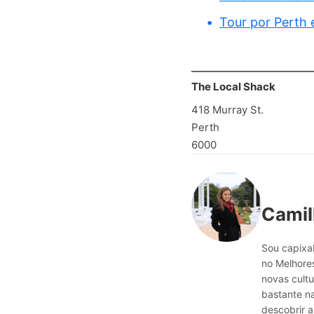
Tour por Perth 
The Local Shack
418 Murray St.
Perth
6000
Camil
Sou capixab
no Melhores
novas cultu
bastante n
descobrir a