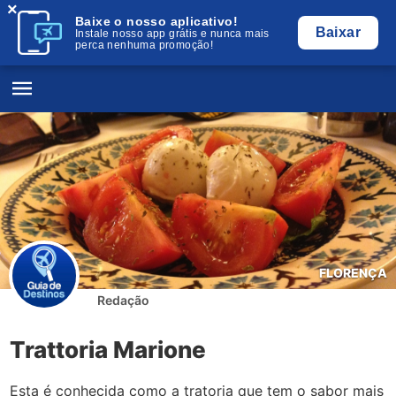
×
Baixe o nosso aplicativo!
Baixar
Instale nosso app grátis e nunca mais
perca nenhuma promoção!
FLORENÇA
Redação
Trattoria Marione
Esta é conhecida como a tratoria que tem o sabor mais