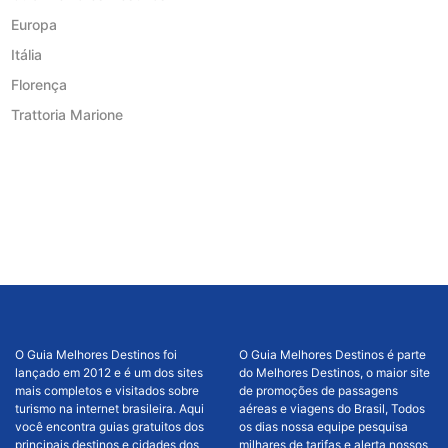
Europa
Itália
Florença
Trattoria Marione
O Guia Melhores Destinos foi
O Guia Melhores Destinos é parte
lançado em 2012 e é um dos sites
do Melhores Destinos, o maior site
mais completos e visitados sobre
de promoções de passagens
turismo na internet brasileira. Aqui
aéreas e viagens do Brasil, Todos
você encontra guias gratuitos dos
os dias nossa equipe pesquisa
principais destinos e cidades dos
milhares de tarifas e alerta nossos