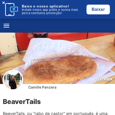
×
Baixe o nosso aplicativo!
Baixar
Instale nosso app grátis e nunca mais
perca nenhuma promoção!
OTTAWA
Camille Panzera
BeaverTails
BeaverTails, ou "rabo de castor" em português, é uma