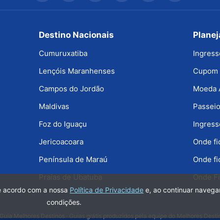
Destino Nacionais
Plane
Cumuruxatiba
Ingress
Lençóis Maranhenses
Cupom 
Campos do Jordão
Moeda 
Maldivas
Passeio
Foz do Iguaçu
Ingress
Jericoacoara
Onde f
Península de Maraú
Onde fi
Praias de Ubatuba
Onde Fi
de acordo com a nossa
Política de Privacidade
e, ao continuar naveg
condições.
Guia Melhores Destinos · Guias grátis produzidos pela equipe do Melhores Desti