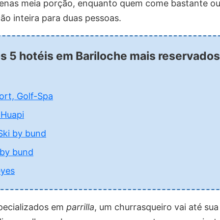
penas meia porção, enquanto quem come bastante o
ão inteira para duas pessoas.
os 5 hotéis em Bariloche mais reservado
ort, Golf-Spa
 Huapi
Ski by bund
 by bund
eyes
pecializados em
parrilla
, um churrasqueiro vai até su