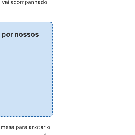
u vai acompanhado
s por nossos
a mesa para anotar o