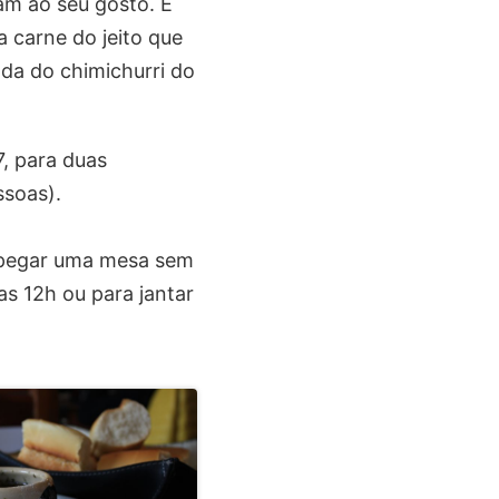
am ao seu gosto. É
 carne do jeito que
da do chimichurri do
, para duas
ssoas).
 pegar uma mesa sem
as 12h ou para jantar