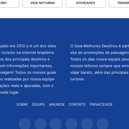
EIRO
VIDA NOTURNA
ATIVIDADES
TRANS
nçado em 2012 e é um dos sites
O Guia Melhores Destinos é par
turismo na internet brasileira.
site de promoções de passagens 
os dos principais destinos e
Todos os dias nossa equipe pesqu
com informações importantes,
nossos leitores sempre que enc
a viagem! Todos os nossos guias
viajar barato, além das principai
ns realizadas por nossa equipe
turismo.
mações reais e apuradas, com o
cada lugar.
SOBRE
EQUIPE
ANUNCIE
CONTATO
PRIVACIDADE