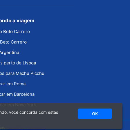
jando a viagem
o Beto Carrero
Beto Carrero
Argentina
s perto de Lisboa
os para Machu Picchu
icar em Roma
car em Barcelona
car em Nova York
ando, você concorda com estas
OK
nos ·
Política de Privacidade