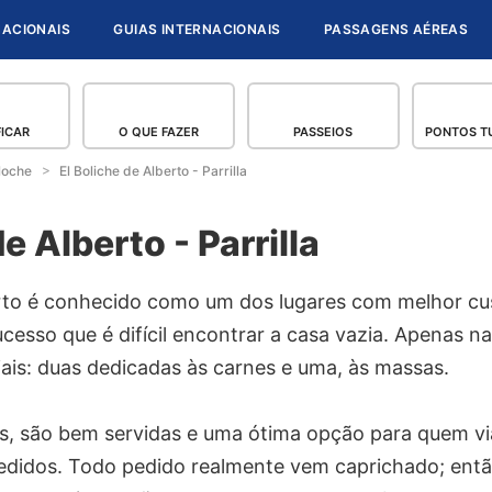
NACIONAIS
GUIAS INTERNACIONAIS
PASSAGENS AÉREAS
FICAR
O QUE FAZER
PASSEIOS
PONTOS TU
loche
El Boliche de Alberto - Parrilla
e Alberto - Parrilla
erto é conhecido como um dos lugares com melhor cu
ucesso que é difícil encontrar a casa vazia. Apenas na
iliais: duas dedicadas às carnes e uma, às massas.
s, são bem servidas e uma ótima opção para quem via
 pedidos. Todo pedido realmente vem caprichado; en