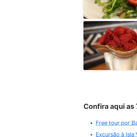
Confira aqui as
Free tour por B
Excursão à Isla