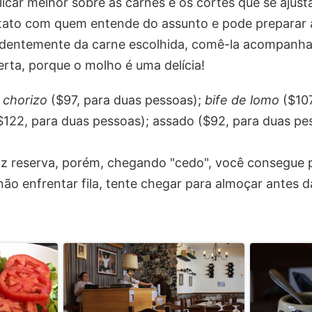
icar melhor sobre as carnes e os cortes que se ajust
ntato com quem entende do assunto e pode preparar a
dentemente da carne escolhida, comê-la acompanha
erta, porque o molho é uma delícia!
 chorizo
($97, para duas pessoas);
bife de lomo
($107
$122, para duas pessoas); assado ($92, para duas pe
az reserva, porém, chegando "cedo", você consegue
não enfrentar fila, tente chegar para almoçar antes d