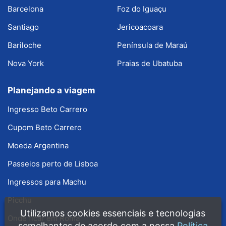
Barcelona
Foz do Iguaçu
Santiago
Jericoacoara
Bariloche
Península de Maraú
Nova York
Praias de Ubatuba
Planejando a viagem
Ingresso Beto Carrero
Cupom Beto Carrero
Moeda Argentina
Passeios perto de Lisboa
Ingressos para Machu
Picchu
Utilizamos cookies essenciais e tecnologias
Onde ficar em Roma
semelhantes de acordo com a nossa
Política