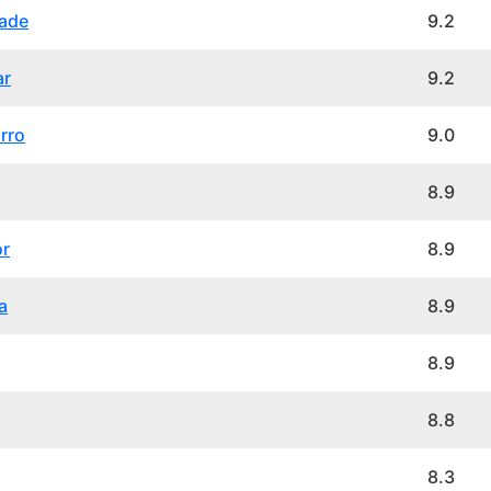
dade
9.2
ar
9.2
rro
9.0
8.9
or
8.9
a
8.9
8.9
8.8
8.3