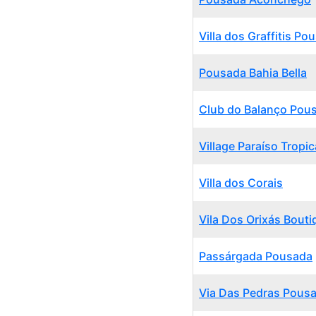
Villa dos Graffitis Po
Pousada Bahia Bella
Club do Balanço Pous
Village Paraíso Tropic
Villa dos Corais
Vila Dos Orixás Bouti
Passárgada Pousada
Via Das Pedras Pous