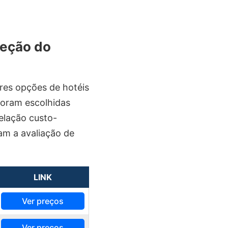
leção do
res opções de hotéis
foram escolhidas
relação custo-
cam a avaliação de
LINK
Ver preços
Ver preços