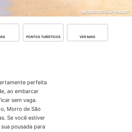
MORRO DE SÃO PAULO
IAS
PONTOS TURÍSTICOS
VER MAIS
ertamente perfeita
de, ao embarcar
ficar sem vaga.
no, Morro de São
s. Se você estiver
 sua pousada para