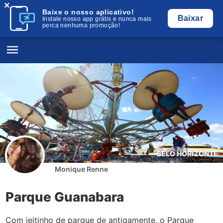
×
Baixe o nosso aplicativo!
Baixar
Instale nosso app grátis e nunca mais
perca nenhuma promoção!
BELO HORIZONTE
Monique Renne
Parque Guanabara
Com jeitinho de parque de antigamente, o Parque