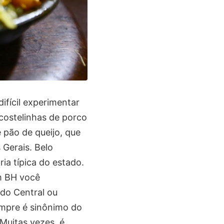
ifícil experimentar
 costelinhas de porco
 pão de queijo, que
 Gerais. Belo
ia típica do estado.
m BH você
do Central ou
mpre é sinônimo do
Muitas vezes, é