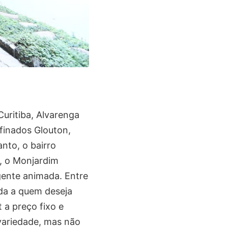
Curitiba, Alvarenga
efinados Glouton,
anto, o bairro
, o Monjardim
 gente animada. Entre
ada a quem deseja
 a preço fixo e
variedade, mas não