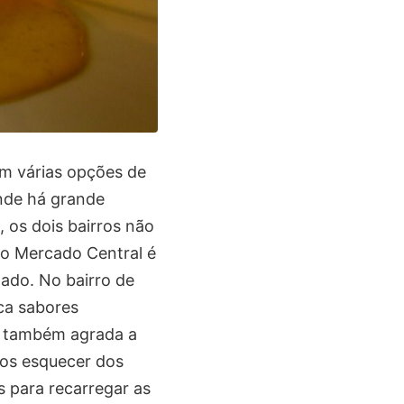
am várias opções de
onde há grande
 os dois bairros não
 o Mercado Central é
mado. No bairro de
ca sabores
a também agrada a
nos esquecer dos
s para recarregar as