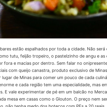
bares estão espalhados por toda a cidade. Não será d
como tutu, feijão tropeiro, o pastelzinho de angu e as
 fora e macias por dentro. Sem falar no onipresente
ais com queijo canastra, produto exclusivo de Minas
 lugar de Minas para comer um pouco de cada culinár
 enorme e cada região tem uma especialidade, mas e
as. E vale experimentar de pé em um balcão no Merca
nada mesa em casas como o Glouton. O preço nem se
so, não tenha medo dos botecos com PFs a 20 reais. 