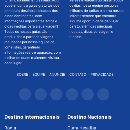
turismo na internet brasileira. Aqui
aéreas e viagens do Brasil, Todos
você encontra guias gratuitos dos
os dias nossa equipe pesquisa
principais destinos e cidades dos
milhares de tarifas e alerta nossos
cinco continentes, com
leitores sempre que encontra
informações importantes, fotos e
alguma oportunidade de viajar
dicas inéditas para a sua viagem!
barato, além das principais
Todos os nossos guias são
notícias, dicas de viagem e
produzidos a partir de viagens
turismo.
realizadas por nossa equipe de
jornalistas, garantindo
informações reais e apuradas, com
o olhar de quem realmente visitou
cada lugar.
SOBRE
EQUIPE
ANUNCIE
CONTATO
PRIVACIDADE
Destino Internacionais
Destino Nacionais
Roma
Cumuruxatiba