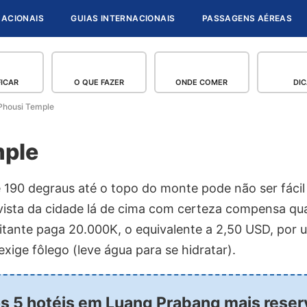
NACIONAIS
GUIAS INTERNACIONAIS
PASSAGENS AÉREAS
FICAR
O QUE FAZER
ONDE COMER
DIC
Phousi Temple
mple
e 190 degraus até o topo do monte pode não ser fáci
ista da cidade lá de cima com certeza compensa qua
isitante paga 20.000K, o equivalente a 2,50 USD, por
exige fôlego (leve água para se hidratar).
os 5 hotéis em Luang Prabang mais rese