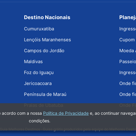
Destino Nacionais
Plane
Cumuruxatiba
Ingress
Lençóis Maranhenses
Cupom 
Campos do Jordão
Moeda 
Maldivas
Passeio
Foz do Iguaçu
Ingress
Jericoacoara
Onde f
Península de Maraú
Onde fi
Praias de Ubatuba
Onde Fi
de acordo com a nossa
Política de Privacidade
e, ao continuar naveg
condições.
Guia Melhores Destinos · Guias grátis produzidos pela equipe do Melhores Desti