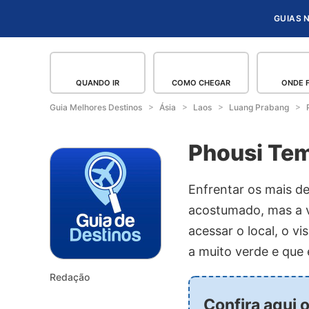
GUIAS 
QUANDO IR
COMO CHEGAR
ONDE 
Guia Melhores Destinos
Ásia
Laos
Luang Prabang
Phousi Te
Enfrentar os mais d
acostumado, mas a v
acessar o local, o v
a muito verde e que 
Redação
Confira aqui 