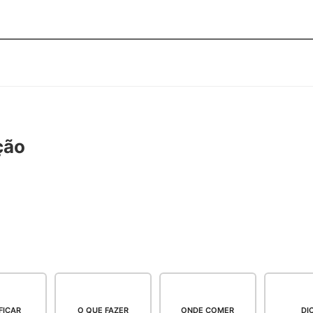
ção
FICAR
O QUE FAZER
ONDE COMER
DI