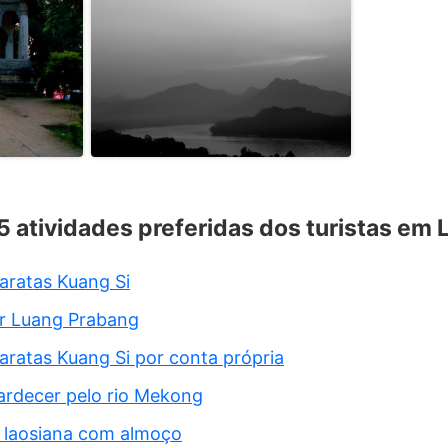
 5 atividades preferidas dos turistas em
aratas Kuang Si
or Luang Prabang
aratas Kuang Si por conta própria
ardecer pelo rio Mekong
a laosiana com almoço