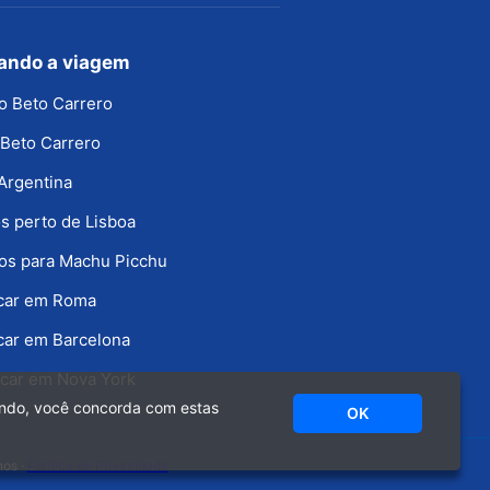
jando a viagem
o Beto Carrero
Beto Carrero
Argentina
s perto de Lisboa
os para Machu Picchu
icar em Roma
car em Barcelona
car em Nova York
ando, você concorda com estas
OK
nos ·
Política de Privacidade