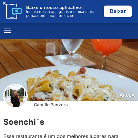
×
Baixe o nosso aplicativo!
Baixar
Instale nosso app grátis e nunca mais
perca nenhuma promoção!
ARUBA
Camille Panzera
Soenchi`s
Esse restaurante é um dos melhores lugares para