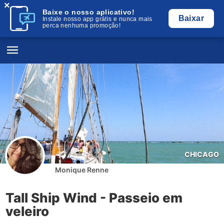
×
Baixe o nosso aplicativo!
Baixar
Instale nosso app grátis e nunca mais
perca nenhuma promoção!
CHICAGO
Monique Renne
Tall Ship Wind - Passeio em
veleiro