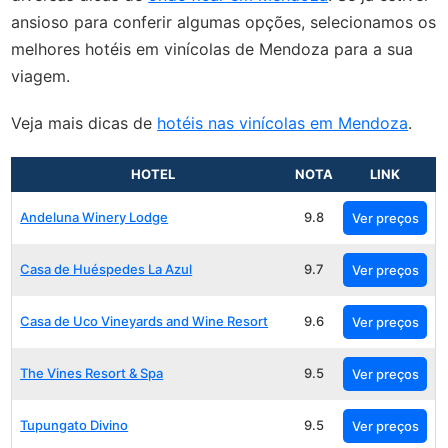
ansioso para conferir algumas opções, selecionamos os
melhores hotéis em vinícolas de Mendoza para a sua
viagem.
Veja mais dicas de
hotéis nas vinícolas em Mendoza
.
HOTEL
NOTA
LINK
Andeluna Winery Lodge
9.8
Ver preços
Casa de Huéspedes La Azul
9.7
Ver preços
Casa de Uco Vineyards and Wine Resort
9.6
Ver preços
The Vines Resort & Spa
9.5
Ver preços
Tupungato Divino
9.5
Ver preços