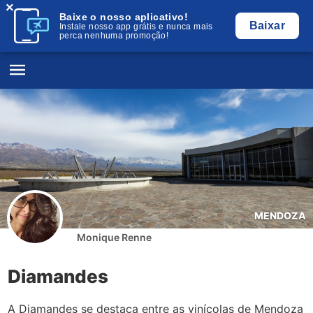
×
Baixe o nosso aplicativo!
Baixar
Instale nosso app grátis e nunca mais
perca nenhuma promoção!
MENDOZA
Monique Renne
Diamandes
A Diamandes se destaca entre as vinícolas de Mendoza