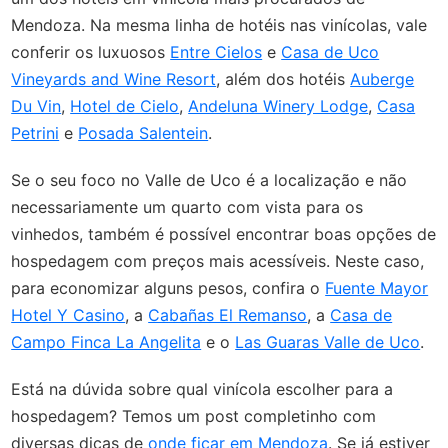
Mendoza. Na mesma linha de hotéis nas vinícolas, vale
conferir os luxuosos
Entre Cielos
e
Casa de Uco
Vineyards and Wine Resort
, além dos hotéis
Auberge
Du Vin
,
Hotel de Cielo
,
Andeluna Winery Lodge
,
Casa
Petrini
e
Posada Salentein
.
Se o seu foco no Valle de Uco é a localização e não
necessariamente um quarto com vista para os
vinhedos, também é possível encontrar boas opções de
hospedagem com preços mais acessíveis. Neste caso,
para economizar alguns pesos, confira o
Fuente Mayor
Hotel Y Casino
, a
Cabañas El Remanso
, a
Casa de
Campo Finca La Angelita
e o
Las Guaras Valle de Uco
.
Está na dúvida sobre qual vinícola escolher para a
hospedagem? Temos um post completinho com
diversas dicas de
onde ficar em Mendoza
. Se já estiver