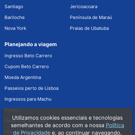
Santiago
Jericoacoara
Bariloche
Península de Maraú
Nova York
Praias de Ubatuba
Planejando a viagem
Ingresso Beto Carrero
Cupom Beto Carrero
Moeda Argentina
Passeios perto de Lisboa
Ingressos para Machu
Picchu
Utilizamos cookies essenciais e tecnologias
Onde ficar em Roma
semelhantes de acordo com a nossa
Política
Onde ficar em Barcelona
de Privacidade
e, ao continuar navegando,