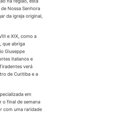
ão na região, esta
ja de Nossa Senhora
r da igreja original,
III e XIX, como a
, que abriga
cio Giuseppe
ntes italianos e
Tiradentes verá
ro de Curitiba e a
pecializada em
r o final de semana
air com uma raridade