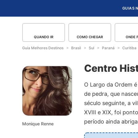
GUIAS 
QUANDO IR
COMO CHEGAR
ONDE 
Guia Melhores Destinos
Brasil
Sul
Paraná
Curitiba
Centro Hist
O Largo da Ordem é o
de pedra, que nasceu
século seguinte, a v
XVIII e XIX, foi po
período ainda abriga
Monique Renne