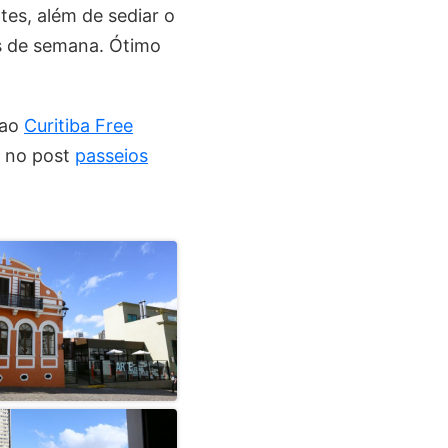
ntes, além de sediar o
is de semana. Ótimo
 ao
Curitiba Free
s no post
passeios