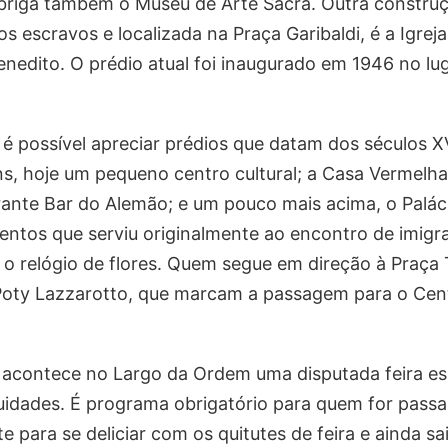
abriga também o Museu de Arte Sacra. Outra construç
os escravos e localizada na Praça Garibaldi, é a Igre
nedito. O prédio atual foi inaugurado em 1946 no luga
 possível apreciar prédios que datam dos séculos XV
s, hoje um pequeno centro cultural; a Casa Vermelha
rante Bar do Alemão; e um pouco mais acima, o Palá
ventos que serviu originalmente ao encontro de imigra
 o relógio de flores. Quem segue em direção à Praça 
 Poty Lazzarotto, que marcam a passagem para o Cent
acontece no Largo da Ordem uma disputada feira es
uidades. É programa obrigatório para quem for passa
te para se deliciar com os quitutes de feira e ainda s