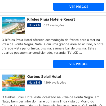
VER PREÇOS
Rifoles Praia Hotel e Resort
Nota
7.9
632
avaliações
O Rifoles Praia Hotel oferece acomodação de frente para o mar na
Praia de Ponta Negra, Natal. Com uma grande área ao ar livre, o hotel
oferece vista panorâmica, piscina, sauna e bar de piscina. Estes
quartos possuem ar-condicionado, varanda, TV LCD ...
VER PREÇOS
Garbos Soleil Hotel
Nota
8.6
1299
avaliações
O Garbos Soleil Hotel está localizado na Praia de Ponta Negra, em
Natal, bem pertinho do mar e com uma linda vista do Morro do
Careca. As comodidades incluem piscina ao ar livre e Wi-Fi grátis. O