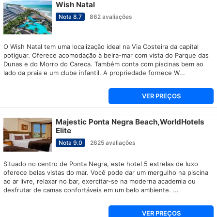
Wish Natal
Nota
8.7
862
avaliações
O Wish Natal tem uma localização ideal na Via Costeira da capital
potiguar. Oferece acomodação à beira-mar com vista do Parque das
Dunas e do Morro do Careca. Também conta com piscinas bem ao
lado da praia e um clube infantil. A propriedade fornece W...
VER PREÇOS
Majestic Ponta Negra Beach,WorldHotels
Elite
Nota
9.0
2625
avaliações
Situado no centro de Ponta Negra, este hotel 5 estrelas de luxo
oferece belas vistas do mar. Você pode dar um mergulho na piscina
ao ar livre, relaxar no bar, exercitar-se na moderna academia ou
desfrutar de camas confortáveis em um belo ambiente. ...
VER PREÇOS