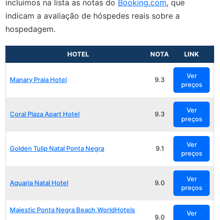
incluímos na lista as notas do
Booking.com
, que
indicam a avaliação de hóspedes reais sobre a
hospedagem.
HOTEL
NOTA
LINK
Ver
Manary Praia Hotel
9.3
preços
Ver
Coral Plaza Apart Hotel
9.3
preços
Ver
Golden Tulip Natal Ponta Negra
9.1
preços
Ver
Aquaria Natal Hotel
9.0
preços
Majestic Ponta Negra Beach,WorldHotels
Ver
9.0