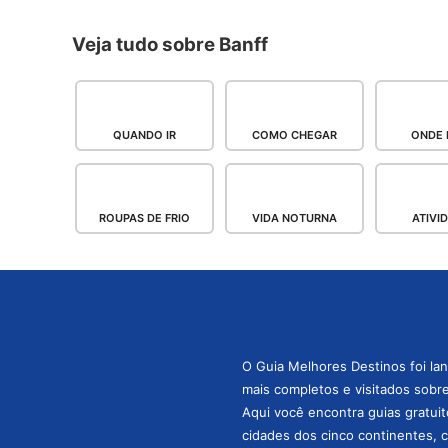
Veja tudo sobre Banff
QUANDO IR
COMO CHEGAR
ONDE 
ROUPAS DE FRIO
VIDA NOTURNA
ATIVI
O Guia Melhores Destinos foi la
mais completos e visitados sobre 
Aqui você encontra guias gratuit
cidades dos cinco continentes, 