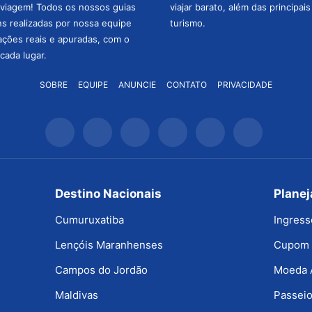
a viagem! Todos os nossos guias
viajar barato, além das principai
ns realizadas por nossa equipe
turismo.
mações reais e apuradas, com o
cada lugar.
SOBRE
EQUIPE
ANUNCIE
CONTATO
PRIVACIDADE
Destino Nacionais
Plane
Cumuruxatiba
Ingress
Lençóis Maranhenses
Cupom 
Campos do Jordão
Moeda 
Maldivas
Passeio