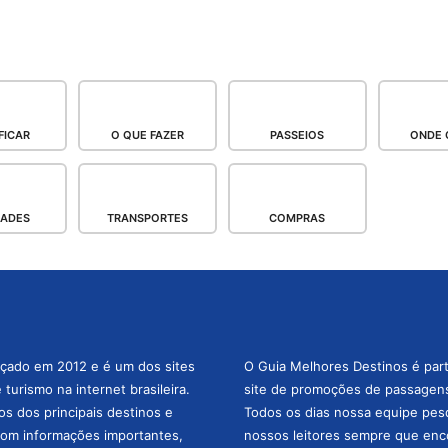
FICAR
O QUE FAZER
PASSEIOS
ONDE 
DADES
TRANSPORTES
COMPRAS
nçado em 2012 e é um dos sites
O Guia Melhores Destinos é par
turismo na internet brasileira.
site de promoções de passagens 
os dos principais destinos e
Todos os dias nossa equipe pesqu
com informações importantes,
nossos leitores sempre que enc