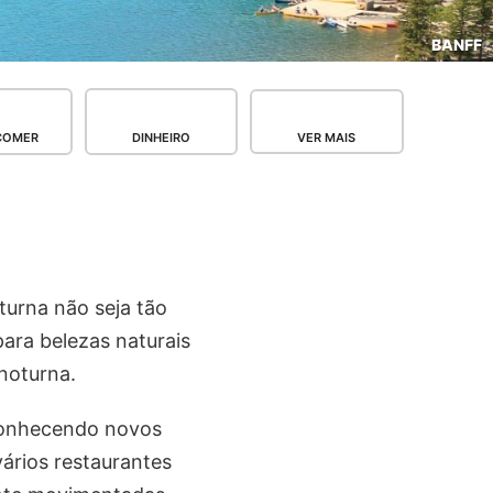
BANFF
COMER
DINHEIRO
VER MAIS
turna não seja tão
ara belezas naturais
 noturna.
 conhecendo novos
vários restaurantes