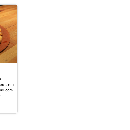
e
reet, em
ias com
e