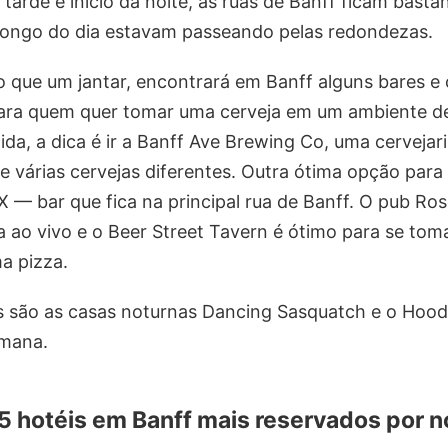
 tarde e início da noite, as ruas de Banff ficam bas
longo do dia estavam passeando pelas redondezas.
o que um jantar, encontrará em Banff alguns bares e
 Para quem quer tomar uma cerveja em um ambiente d
da, a dica é ir a Banff Ave Brewing Co, uma cervejar
e várias cervejas diferentes. Outra ótima opção para 
 — bar que fica na principal rua de Banff. O pub R
 ao vivo e o Beer Street Tavern é ótimo para se tom
a pizza.
as são as casas noturnas Dancing Sasquatch e o Hood
emana.
 5 hotéis em Banff mais reservados por n