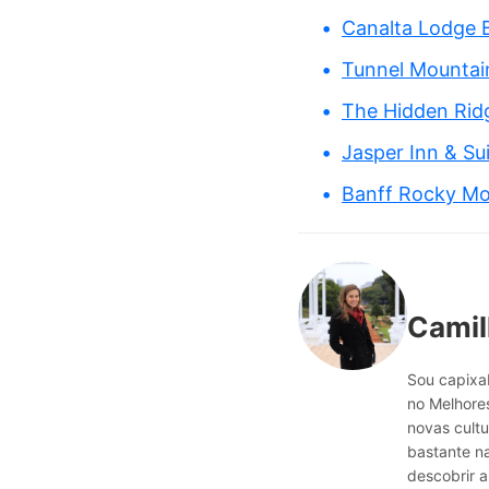
Canalta Lodge 
Tunnel Mountai
The Hidden Rid
Jasper Inn & Su
Banff Rocky Mo
Camil
Sou capixab
no Melhores
novas cultu
bastante n
descobrir a