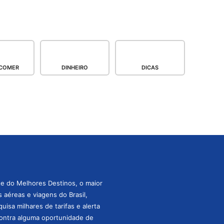
COMER
DINHEIRO
DICAS
te do Melhores Destinos, o maior
aéreas e viagens do Brasil,
isa milhares de tarifas e alerta
ontra alguma oportunidade de