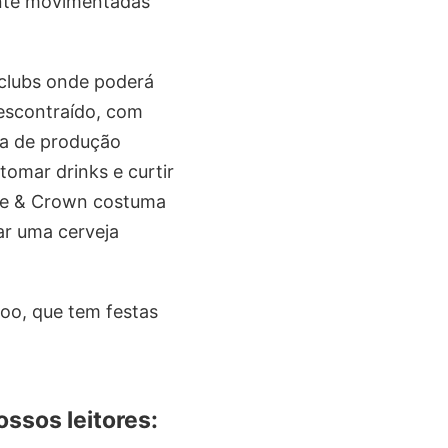
tante movimentadas
 clubs onde poderá
escontraído, com
ia de produção
tomar drinks e curtir
ose & Crown costuma
ar uma cerveja
oo, que tem festas
ossos leitores: