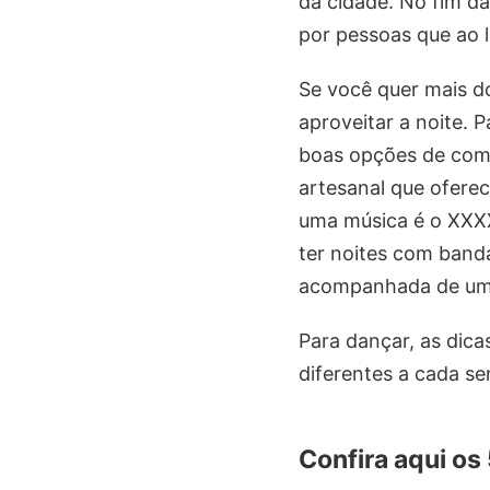
da cidade. No fim da
por pessoas que ao 
Se você quer mais d
aproveitar a noite.
boas opções de comi
artesanal que oferec
uma música é o XXXX
ter noites com banda
acompanhada de um
Para dançar, as dic
diferentes a cada s
Confira aqui os