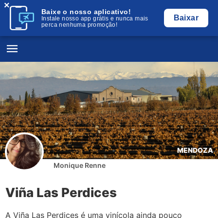
×
Baixe o nosso aplicativo!
Baixar
Instale nosso app grátis e nunca mais
perca nenhuma promoção!
MENDOZA
Monique Renne
Viña Las Perdices
A Viña Las Perdices é uma vinícola ainda pouco