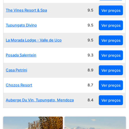
The Vines Resort & Spa
9.5
Ver preços
Tupungato Divino
9.5
Ver preços
La Morada Lodge - Valle de Uco
9.5
Ver preços
Posada Salentein
9.3
Ver preços
Casa Petrini
8.9
Ver preços
Chozos Resort
8.7
Ver preços
Auberge Du Vin, Tupungato, Mendoza
8.4
Ver preços