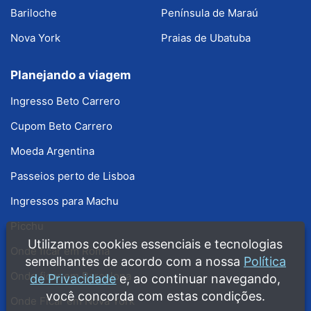
Bariloche
Península de Maraú
Nova York
Praias de Ubatuba
Planejando a viagem
Ingresso Beto Carrero
Cupom Beto Carrero
Moeda Argentina
Passeios perto de Lisboa
Ingressos para Machu
Picchu
Utilizamos cookies essenciais e tecnologias
Onde ficar em Roma
semelhantes de acordo com a nossa
Política
Onde ficar em Barcelona
de Privacidade
e, ao continuar navegando,
você concorda com estas condições.
Onde Ficar em Nova York