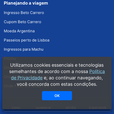
Planejando a viagem
Ingresso Beto Carrero
Cupom Beto Carrero
Moeda Argentina
Passeios perto de Lisboa
Ingressos para Machu
Picchu
Utilizamos cookies essenciais e tecnologias
Onde ficar em Roma
semelhantes de acordo com a nossa
Política
Onde ficar em Barcelona
de Privacidade
e, ao continuar navegando,
você concorda com estas condições.
Onde Ficar em Nova York
OK
Copyright © 2008 - 2026 · Guia Melhores Destinos · Guias grátis produzidos
GERAL
QUANDO IR
HOTÉIS
O QUE FAZER
pela equipe do Melhores Destinos ·
Política de Privacidade