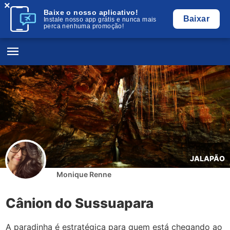
×
Baixe o nosso aplicativo!
Baixar
Instale nosso app grátis e nunca mais
perca nenhuma promoção!
JALAPÃO
Monique Renne
Cânion do Sussuapara
A paradinha é estratégica para quem está chegando ao