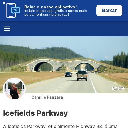
×
Baixe o nosso aplicativo!
Baixar
Instale nosso app grátis e nunca mais
perca nenhuma promoção!
BANFF
Camille Panzera
Icefields Parkway
A Icefields Parkway, oficialmente Highway 93, é uma