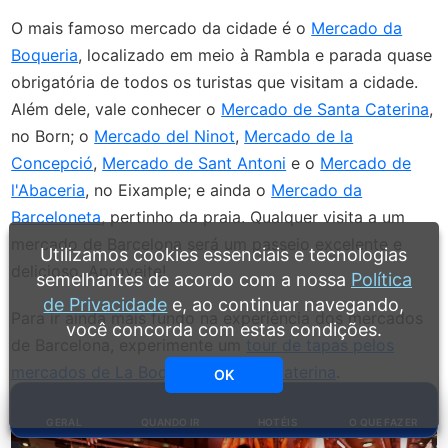
O mais famoso mercado da cidade é o
Mercado da
Boqueria
, localizado em meio à Rambla e parada quase
obrigatória de todos os turistas que visitam a cidade.
Além dele, vale conhecer o
Mercado de Santa Caterina
,
no Born; o
Mercado del Ninot
,
Mercado de la
Concepció
,
Mercado de Sant Antoni
e o
Mercado de
l'Abaceria
, no Eixample; e ainda o
Mercado da
Barceloneta
, pertinho da praia. Qualquer visita a um
mercado de Barcelona será um passeio excelente e
Utilizamos cookies essenciais e tecnologias
delicioso. Aproveite!
semelhantes de acordo com a nossa
Política
de Privacidade
e, ao continuar navegando,
Para ir ainda mais fundo na experiência dos mercados
você concorda com estas condições.
de Barcelona, experimente um
tour de tapas pelos
mercados de La Boqueria e Santa Caterina
.
OK
GERAL
QUANDO IR
HOTÉIS
O QUE FAZER