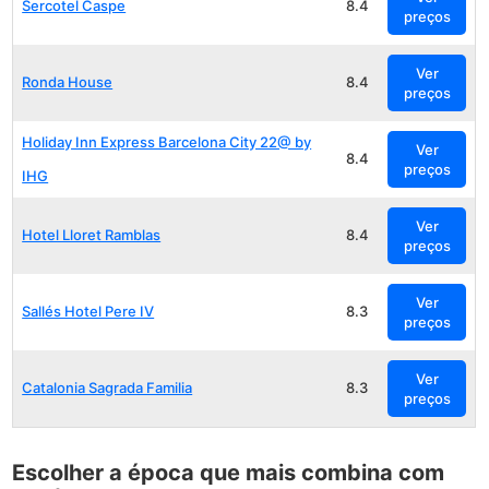
Sercotel Caspe
8.4
preços
Ver
Ronda House
8.4
preços
Holiday Inn Express Barcelona City 22@ by
Ver
8.4
preços
IHG
Ver
Hotel Lloret Ramblas
8.4
preços
Ver
Sallés Hotel Pere IV
8.3
preços
Ver
Catalonia Sagrada Familia
8.3
preços
Escolher a época que mais combina com