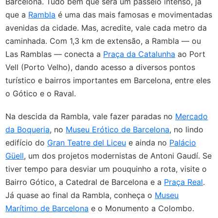
Barcelona. Tudo bem que será um passeio intenso, já
que a
Rambla
é uma das mais famosas e movimentadas
avenidas da cidade. Mas, acredite, vale cada metro da
caminhada. Com 1,3 km de extensão, a Rambla — ou
Las Ramblas — conecta a
Praça da Catalunha
ao Port
Vell (Porto Velho), dando acesso a diversos pontos
turístico e bairros importantes em Barcelona, entre eles
o Gótico e o Raval.
Na descida da Rambla, vale fazer paradas no
Mercado
da Boqueria
, no
Museu Erótico de Barcelona
, no lindo
edifício do
Gran Teatre del Liceu
e ainda no
Palácio
Güell
, um dos projetos modernistas de Antoni Gaudí. Se
tiver tempo para desviar um pouquinho a rota, visite o
Bairro Gótico, a Catedral de Barcelona e a
Praça Real
.
Já quase ao final da Rambla, conheça o
Museu
Marítimo de Barcelona
e o Monumento a Colombo.